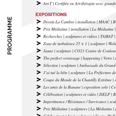
Art-T | Certifiée en Art-thérapie avec grande
EXPOSITIONS
PROGRAMME
Dessin La Cambre | installation | MAAC | Br
Prix Médiatine | installation | La Médiatine 
Recherches | sculptures et vidéos | TAMAT |
Zone de turbulence 25 + 1 | sculpture | Wolub
Jaune | sculpture | CO21 Centre de Couleur
The perfect vernissage | happening | Vetro |
Sélection | sculpture | Ambassade du Gran
J’ai tué la bête | sculpture | La Préfecture
Coupe du Monde de la Chantilly Extrême | sc
Les amis de la Banane | exposition solo | 
Célébration | sculptures et vidéo | ISELP | B
Impertinence / Résistance / Survivance | scu
Prix Médiatine | sculptures | La Médiatine |
Célébration(s) bis | sculptures | Centre Wall