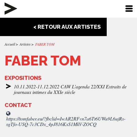
< RETOUR AUX ARTISTES
Accueil
Artistes
FABER TOM
FABER TOM
EXPOSITIONS
10.11.2022-11.12.2022 CAW L'agenda 22/XXI Extraits de
journaux intimes du XXIe siècle
CONTACT
https://tomfaber.eu/?fbclid=IwAR2RFvn7a6Tt6UWu9L6ujRs-
sgTfo-USQ-7c3CDx_4pJ816KxS1MkV-ZOCQ