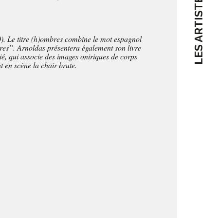
LES ARTISTES
. Le titre (h)ombres combine le mot espagnol
es”. Arnoldas présentera également son livre
ié, qui associe des images oniriques de corps
 en scène la chair brute.