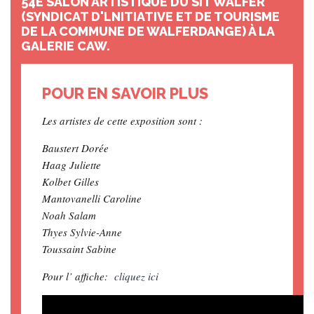
54E SALON ARTISTIQUE DU SIT WALFER
(SYNDICAT D'LNITIATIVE ET DE TOURISME
DE LA COMMUNE DE WALFERDANGE) À LA
GALERIE CAW.
POUR EN SAVOIR PLUS
Les artistes de cette exposition sont :
Baustert Dorée
Haag Juliette
Kolbet Gilles
Mantovanelli Caroline
Noah Salam
Thyes Sylvie-Anne
Toussaint Sabine
Pour l’ affiche:
cliquez ici